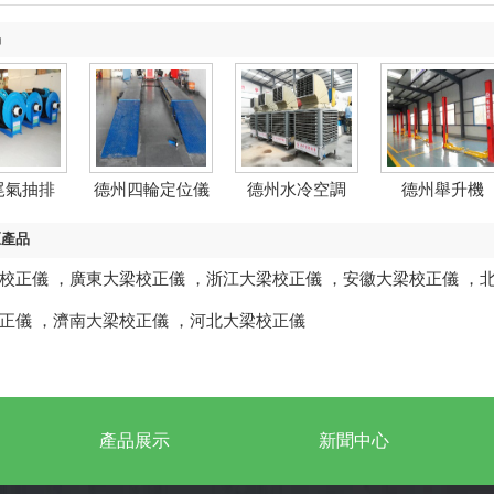
品
尾氣抽排
德州四輪定位儀
德州水冷空調
德州舉升機
區產品
校正儀
，
廣東大梁校正儀
，
浙江大梁校正儀
，
安徽大梁校正儀
，
正儀
，
濟南大梁校正儀
，
河北大梁校正儀
產品展示
新聞中心