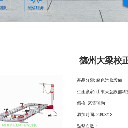
德州大梁校
產品分類:
綠色汽修設備
生產廠家:
山東天意設備科
價格:
來電谘詢
添加時間:
20/03/12
點擊次數：